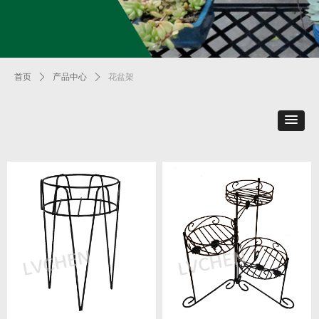
首页
ꄲ
产品中心
ꄲ
花盆架